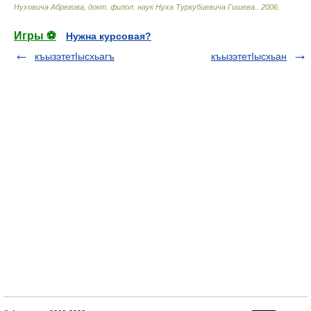
Нуховича Абрегова, докт. филол. наук Нуха Туркубиевича Гишева.
.
2006
.
Игры ⚽
Нужна курсовая?
къызэтетIысхьагъ
къызэтетIысхьан