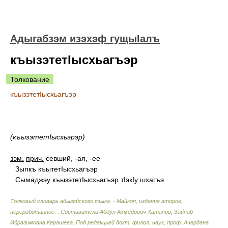
Адыгабзэм изэхэф гущыIалъ
къызэтетIысхьагъэр
Толкование
къызэтетIысхьагъэр
(къызэтетIысхьэрэр)
зэм.
прич.
севший, -ая, -ее
Зыпкъ къытетIысхьагъэр
Сымаджэу къызэтетIысхьагъэр тIэкIу шхагъэ
Толковый словарь адыгейского языка. - Майкоп, издание второе,
переработанное.
.
Составители Абдул Ахмедович Хатанов, Зайнаб
Ибрагимовна Керашева. Под редакцией докт. филол. наук, проф. Ачердана